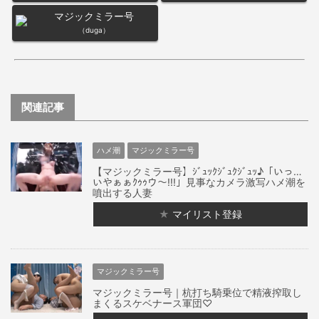
マジックミラー号
（duga）
関連記事
ハメ潮
マジックミラー号
【マジックミラー号】ｼﾞｭｯｸｼﾞｭｸｼﾞｭｯ♪「いっ…
いやぁぁｸｩｩウ～!!!」見事なカメラ激写ハメ潮を
噴出する人妻
★
マイリスト登録
マジックミラー号
マジックミラー号｜杭打ち騎乗位で精液搾取し
まくるスケベナース軍団♡