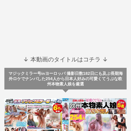
↓ 本動画のタイトルはコチラ ↓
マジックミラー号inヨーロッパ 撮影日数182日にも及ぶ長期海
外ロケでナンパした254人から日本人好みの可愛くてうぶな欧
州本物素人娘を厳選