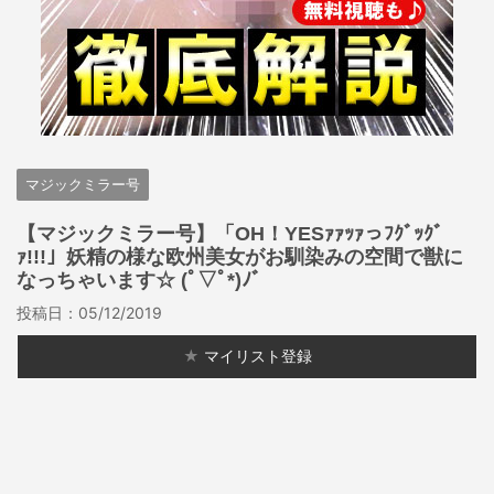
マジックミラー号
【マジックミラー号】「OH！YESｧｧｯｧっﾌｸﾞｯｸﾞ
ｧ!!!」妖精の様な欧州美女がお馴染みの空間で獣に
なっちゃいます☆ (ﾟ▽ﾟ*)ﾉﾞ
投稿日：
05/12/2019
★
マイリスト登録