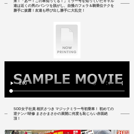
来！「あー！この車知ってる！」ミラー号を知っていたギャル
達は近くの男のパンツを脱がし、自慢のフェラ＆騎乗位テクを
勝手に披露！友達も呼び出し勝手に大乱交！
SOD女子社員 相沢さつき マジックミラー号初乗車！ 初めての
逆ナンパ研修 まさかまさかの展開に何度も恥じらい赤面絶
頂！