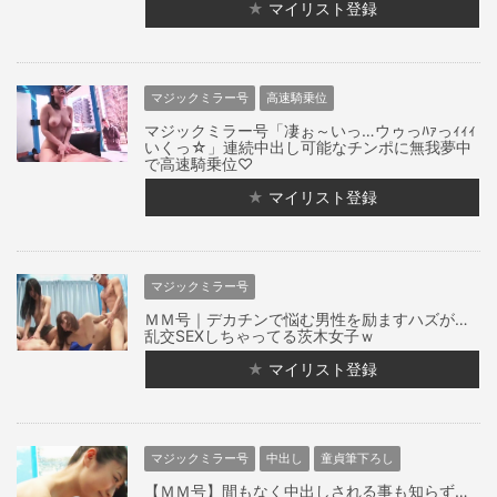
★
マイリスト登録
マジックミラー号
高速騎乗位
マジックミラー号「凄ぉ～いっ…ウゥっﾊｧっｨｨｨ
いくっ☆」連続中出し可能なチンポに無我夢中
で高速騎乗位♡
★
マイリスト登録
マジックミラー号
ＭＭ号｜デカチンで悩む男性を励ますハズが…
乱交SEXしちゃってる茨木女子ｗ
★
マイリスト登録
マジックミラー号
中出し
童貞筆下ろし
【ＭＭ号】間もなく中出しされる事も知らず…