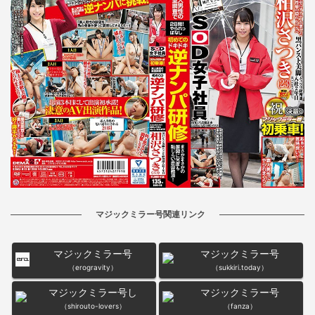
マジックミラー号関連リンク
マジックミラー号
マジックミラー号
（erogravity）
（sukkiri.today）
マジックミラー号し
マジックミラー号
（shirouto-lovers）
（fanza）