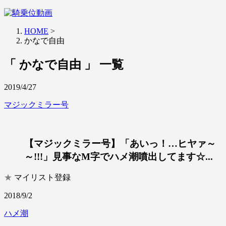
HOME
>
かなで自由
「 かなで自由 」 一覧
2019/4/27
マジックミラー号
【マジックミラー号】「あいっ！…ヒヤァ～
～!!!」見事なM字でハメ潮噴出してます☆...
★
マイリスト登録
2018/9/2
ハメ潮