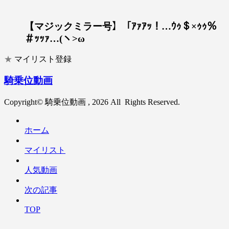
【マジックミラー号】「ｱｧｱｯ！…ｳｩ＄×ｩｩ％
＃ｯｯｧ…(ヽ>ω
★
マイリスト登録
騎乗位動画
Copyright© 騎乗位動画 , 2026 All Rights Reserved.
ホーム
マイリスト
人気動画
次の記事
TOP