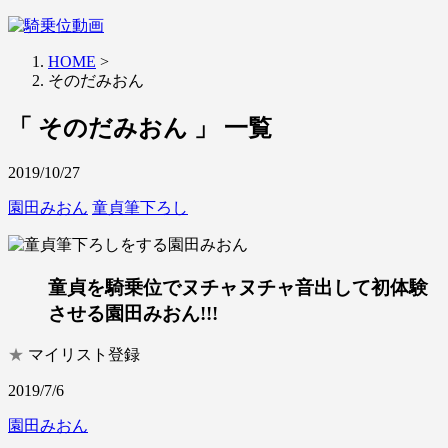
HOME
>
そのだみおん
「 そのだみおん 」 一覧
2019/10/27
園田みおん
童貞筆下ろし
童貞を騎乗位でヌチャヌチャ音出して初体験
させる園田みおん!!!
★
マイリスト登録
2019/7/6
園田みおん