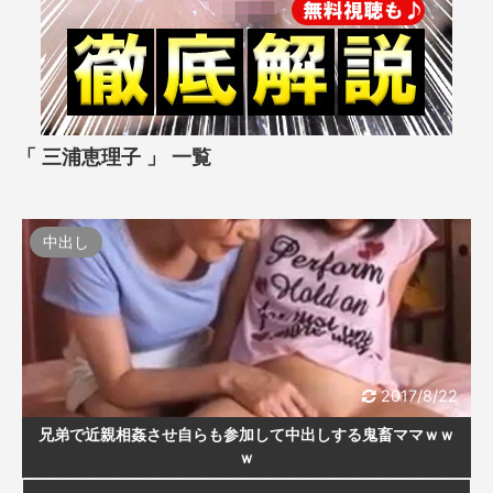
「 三浦恵理子 」 一覧
中出し
2017/8/22
兄弟で近親相姦させ自らも参加して中出しする鬼畜ママｗｗ
ｗ