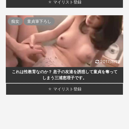
★
マイリスト登録
痴女
童貞筆下ろし
2017/8/19
これは性教育なのか？ 息子の友達を誘惑して童貞を奪って
しまう三浦恵理子です。
★
マイリスト登録