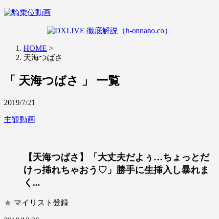
HOME
>
天海つばさ
「 天海つばさ 」 一覧
2019/7/21
主観動画
【天海つばさ】「大丈夫だよぅ…ちょっとだ
けっ挿れちゃおう♡」勝手に生挿入し暴れま
く...
★
マイリスト登録