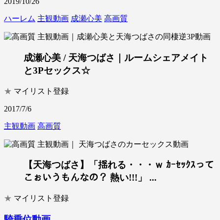
2019/10/26
ハーレム
主観動画
成瀬心美
高画質
成瀬心美 / 天海つばさ｜ルームシェアメイト
と3Pセックス☆
★
マイリスト登録
2017/7/6
主観動画
高画質
【天海つばさ】「揺れる・・・ｗ ｶｰｾｯｸｽって
こぉいうもんなの？ 熱い!!!」 ...
★
マイリスト登録
騎乗位動画