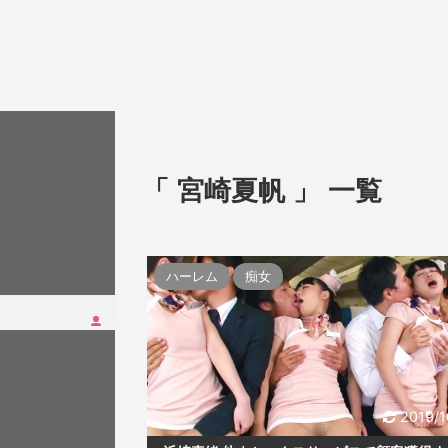
「 宮崎夏帆 」 一覧
ハーレム
痴女
2019/1