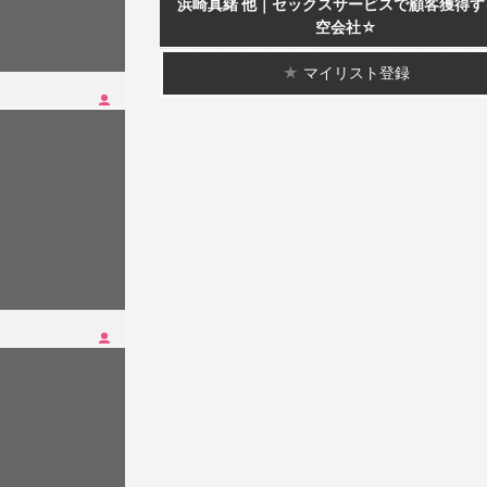
浜崎真緒 他｜セックスサービスで顧客獲得す
空会社☆
★
マイリスト登録