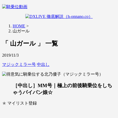
HOME
>
山ガール
「 山ガール 」 一覧
2019/11/3
マジックミラー号
中出し
［中出し］MM号｜極上の前後騎乗位をしち
ゃうパイパン娘☆
★
マイリスト登録