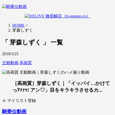
HOME
>
芽森しずく
「 芽森しずく 」 一覧
2018/3/25
主観動画
高画質
［高画質］芽森しずく｜「イッパイ…かけて
っｱｧｧｯ! アン♡」目をキラキラさせるカ...
★
マイリスト登録
騎乗位動画