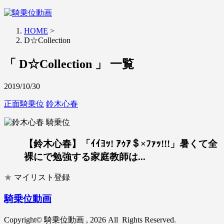
HOME
>
D☆Collection
「 D☆Collection 」 一覧
2019/10/30
正面騎乗位
鈴木心春
【鈴木心春】「ｲｲﾖｯ! ｱｩｱ＄×ﾌｧｯ!!!」暑くて全
裸にで勉強する家庭教師は...
★
マイリスト登録
騎乗位動画
Copyright© 騎乗位動画 , 2026 All Rights Reserved.