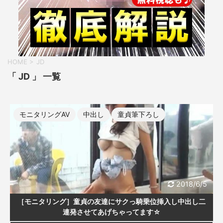
HOME
>
JD
「 JD 」 一覧
モニタリングAV
中出し
童貞筆下ろし
2018/6/5
［モニタリング］童貞の友達にサクっ騎乗位挿入し中出し二
連発させてあげちゃってます☆