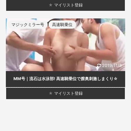
★
マイリスト登録
マジックミラー号
高速騎乗位
2019/11/3
MM号｜流石は水泳部! 高速騎乗位で膣奥刺激しまくり☆
★
マイリスト登録