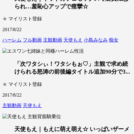
られ…羞恥心アップで痙攣☆
★
マイリスト登録
2017/8/22
ハーレム
フル動画
主観動画
天使もえ
小島みなみ
痴女
「次ワタシぃ！ワタシもぉ♡」主観で求め続
けられる怒涛の前後編タイトル追加90分で3...
★
マイリスト登録
2017/8/22
主観動画
天使もえ
天使もえ｜もえに萌え萌え☆ いっぱいザーメ