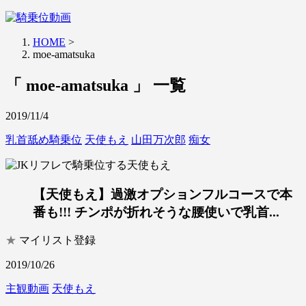
HOME
>
moe-amatsuka
「 moe-amatsuka 」 一覧
2019/11/4
乳首舐め騎乗位
天使もえ
山田万次郎
痴女
【天使もえ】過激オプションフルコースで本
番も!!! チンポが折れそうな腰使いで乳首...
★
マイリスト登録
2019/10/26
主観動画
天使もえ