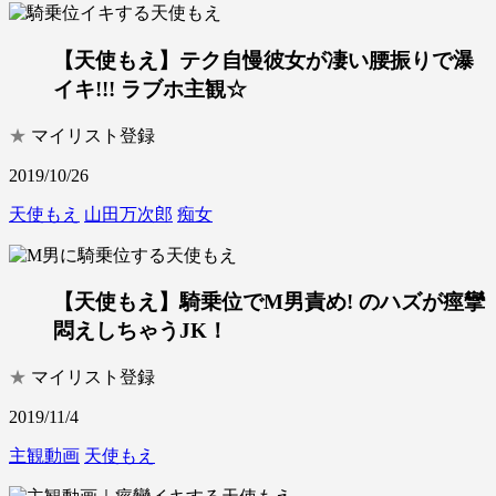
【天使もえ】テク自慢彼女が凄い腰振りで瀑
イキ!!! ラブホ主観☆
★
マイリスト登録
2019/10/26
天使もえ
山田万次郎
痴女
【天使もえ】騎乗位でM男責め! のハズが痙攣
悶えしちゃうJK！
★
マイリスト登録
2019/11/4
主観動画
天使もえ