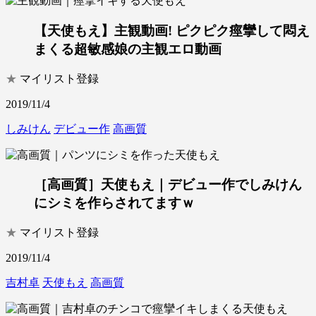
【天使もえ】主観動画! ピクピク痙攣して悶え
まくる超敏感娘の主観エロ動画
★
マイリスト登録
2019/11/4
しみけん
デビュー作
高画質
［高画質］天使もえ｜デビュー作でしみけん
にシミを作らされてますｗ
★
マイリスト登録
2019/11/4
吉村卓
天使もえ
高画質