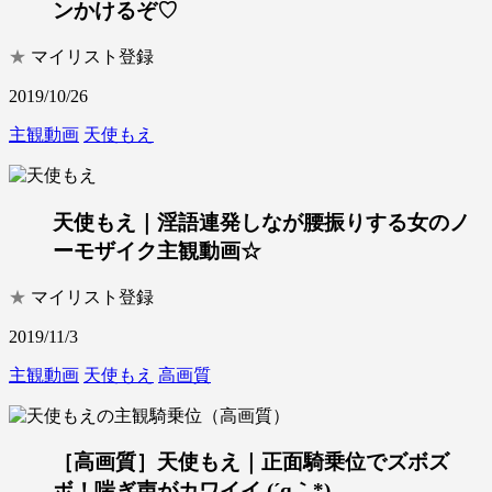
ンかけるぞ♡
★
マイリスト登録
2019/10/26
主観動画
天使もえ
天使もえ｜淫語連発しなが腰振りする女のノ
ーモザイク主観動画☆
★
マイリスト登録
2019/11/3
主観動画
天使もえ
高画質
［高画質］天使もえ｜正面騎乗位でズボズ
ボ！喘ぎ声がカワイイ (´q｀*)